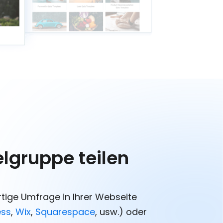
ielgruppe teilen
ertige Umfrage in Ihrer Webseite
ess
,
Wix
,
Squarespace
, usw.) oder