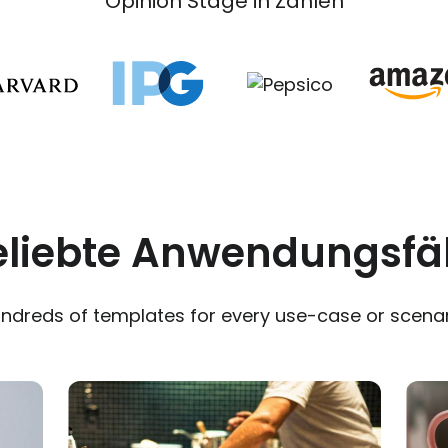
Opinion Stage in Zahlen
eliebte Anwendungsfäl
ndreds of templates for every use-case or scenar