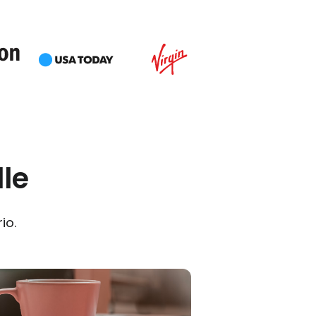
le
io.