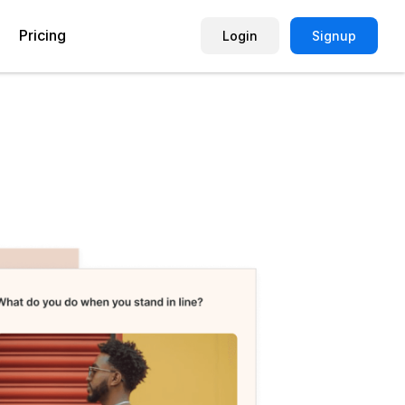
Pricing
Login
Signup
Picture Quiz Template
Small Business
Picture Survey
Enterprise
Image Poll
Publisher
Poll Template
Marketing Agency
Remote Working Quiz
Maker
eCommerce
er
Education