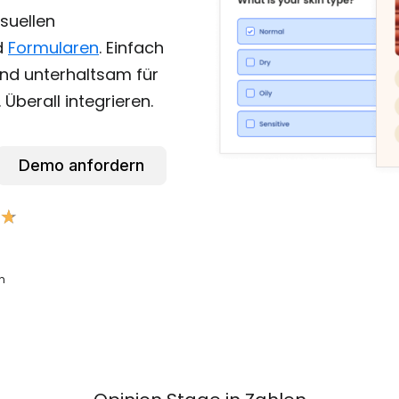
suellen
d
Formularen
. Einfach
und unterhaltsam für
 Überall integrieren.
Demo anfordern
★
★
n