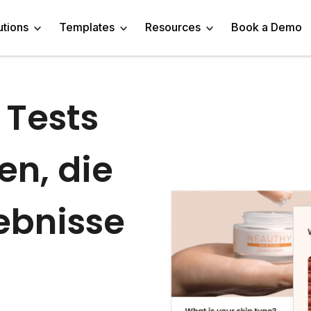
utions
Templates
Resources
Book a Demo
e Tests
 Templates
Trivia Templates
Engage Audience
Blog
Marketer
Linkedin Quiz
z Templates
Market Research Survey
Generate Leads
About
Business owner
AI Quiz Maker
n, die
l Templates
Knowledge Tests & Quizzes
Get Feedback
Help Center
Content Creator
Trivia Maker
vey Templates
Quiz Templates
ebnisse
Do Research
GDPR Compliance
Human Resources
Email Quiz
m Templates
Product Recommendation Quiz
Drive Sales
Affiliate Program
Customer Success
Buzzfeed Style Quiz 
All Use Cases
Media Kit & Resources
Teacher/Instructor
Vocabulary Quiz Mak