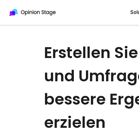
Sol
Erstellen Si
All
Quiz Maker
Qui
Poll Maker
und Umfrage
Pol
Voting Tool
Sur
bessere Erg
Survey Maker
For
Test Maker
erzielen
Form Maker