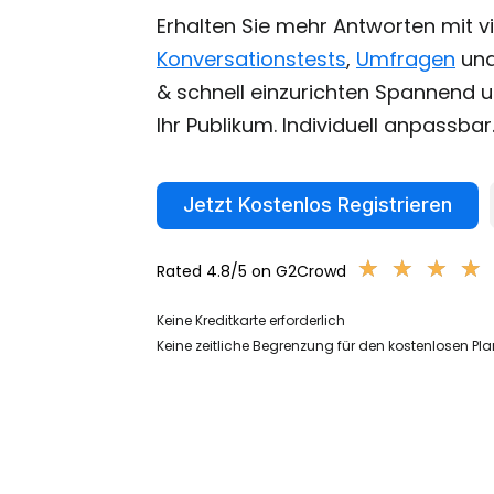
Erhalten Sie mehr Antworten mit vi
Konversationstests
,
Umfragen
un
& schnell einzurichten Spannend 
Ihr Publikum. Individuell anpassbar.
Jetzt Kostenlos Registrieren
★
★
★
★
★
★
★
★
Rated 4.8/5 on G2Crowd
Keine Kreditkarte erforderlich
Keine zeitliche Begrenzung für den kostenlosen Pla